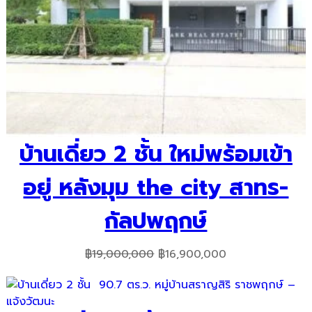
บ้านเดี่ยว 2 ชั้น ใหม่พร้อมเข้า
อยู่ หลังมุม the city สาทร-
กัลปพฤกษ์
Original
Current
฿
19,000,000
฿
16,900,000
price
price
was:
is:
฿19,000,000.
฿16,900,000.