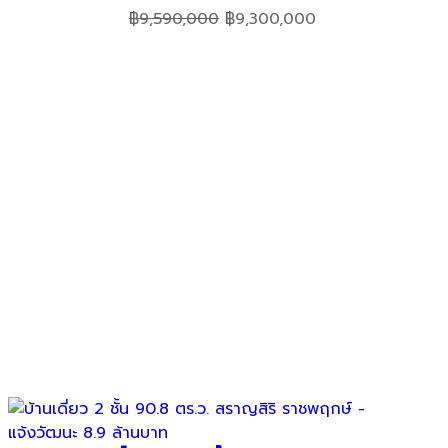
Original
Current
฿
9,590,000
฿
9,300,000
price
price
was:
is:
฿9,590,000.
฿9,300,000.