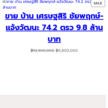
was:
is:
PR
SALE
฿7,900,000.
฿7,000,000.
ON
ขาย บ้าน เศรษฐสิริ ชัยพฤกษ์-
SA
แจ้งวัฒนะ 74.2 ตรว 9.8 ล้าน
บาท
Original
Current
฿
10,900,000
฿
9,800,000
price
price
was:
is:
฿10,900,000.
฿9,800,000.