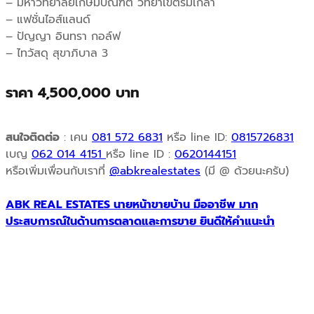
฿
,
– มหาวิทยาลัยเกษมบัณฑิต วิทยาเขตร่มเกล้า
– แฟชั่นไอส์แลนด์
5
5
– ปัญญา อินทรา กอล์ฟ
– ไทวัสดุ สุขาภิบาล 3
,
0
0
0
ราคา 4,500,000 บาท
0
,
สนใจติดต่อ
: เคน
081 572 6831
หรือ line ID:
0815726831
0
0
เบญ
062 014 4151
หรือ line ID :
0620144151
หรือเพิ่มเพื่อนกับเราที่
@abkrealestates
(มี @ ด้วยนะครับ)
,
0
0
0
ABK REAL ESTATES นายหน้าขายบ้าน มืออาชีพ มาก
ประสบการณ์ในด้านการตลาดและการขาย ยินดีให้คำแนะนำ
0
.
0
.