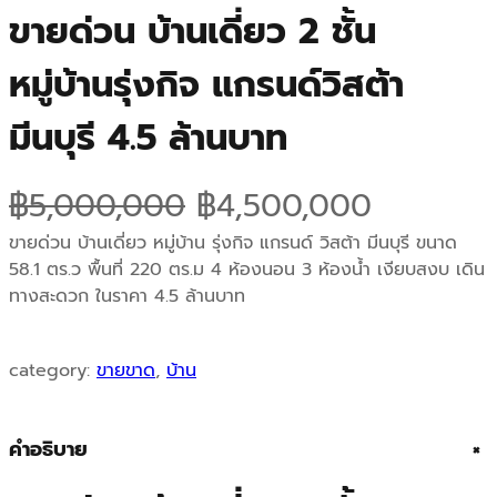
ขายด่วน บ้านเดี่ยว 2 ชั้น
หมู่บ้านรุ่งกิจ แกรนด์วิสต้า
มีนบุรี 4.5 ล้านบาท
O
C
฿
5,000,000
฿
4,500,000
r
u
ขายด่วน บ้านเดี่ยว หมู่บ้าน รุ่งกิจ แกรนด์ วิสต้า มีนบุรี ขนาด
58.1 ตร.ว พื้นที่ 220 ตร.ม 4 ห้องนอน 3 ห้องน้ำ เงียบสงบ เดิน
i
r
ทางสะดวก ในราคา 4.5 ล้านบาท
g
r
category:
ขายขาด
, 
บ้าน
i
e
n
n
คำอธิบาย
+
a
t