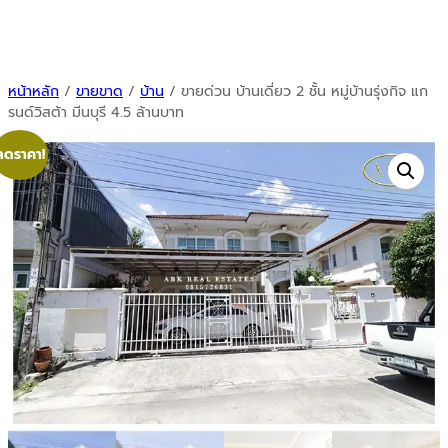
หน้าหลัก
/
ขายขาด
/
บ้าน
/ ขายด่วน บ้านเดี่ยว 2 ชั้น หมู่บ้านรุ่งกิจ แก
รนด์วิสต้า มีนบุรี 4.5 ล้านบาท
ลดราคา!