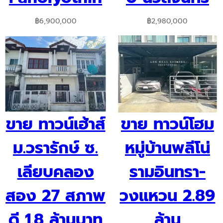
฿
6,900,000
฿
2,980,000
ขาย ทาวน์เฮ้าส์
ขาย ทาวน์โฮม
ม.วรารักษ์ ซ.
หมู่บ้านพลีโน่
เลียบคลอง
รามอินทรา-
สอง 27 สภาพ
วงแหวน 2.89
ดี 1.8 ล้านบาท
ล้าน