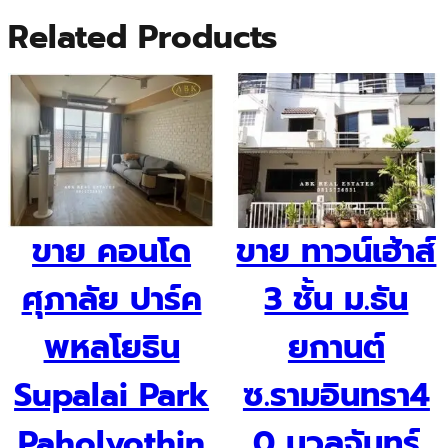
Related Products
ขาย คอนโด
ขาย ทาวน์เฮ้าส์
ศุภาลัย ปาร์ค
3 ชั้น ม.ธัน
พหลโยธิน
ยกานต์
Supalai Park
ซ.รามอินทรา4
Paholyothin
0 นวลจันทร์