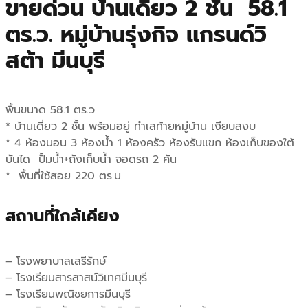
ขายด่วน บ้านเดี่ยว 2 ชั้น 58.1
l
p
ตร.ว. หมู่บ้านรุ่งกิจ แกรนด์วิ
p
r
สต้า มีนบุรี
r
i
i
c
พื้นขนาด 58.1 ตร.ว.
* บ้านเดี่ยว 2 ชั้น พร้อมอยู่ ทำเลท้ายหมู่บ้าน เงียบสงบ
c
e
* 4 ห้องนอน 3 ห้องน้ำ 1 ห้องครัว ห้องรับแขก ห้องเก็บของใต้
e
i
บันได ปั้มน้ำ+ถังเก็บน้ำ จอดรถ 2 คัน
* พื้นที่ใช้สอย 220 ตร.ม.
w
s
สถานที่ใกล้เคียง
a
:
s
฿
– โรงพยาบาลเสรีรักษ์
:
4
– โรงเรียนสารสาสน์วิเทศมีนบุรี
– โรงเรียนพณิชยการมีนบุรี