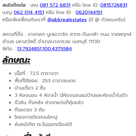
สนใจติดต่อ
: เคน
081 572 6831
หรือ line ID:
0815726831
เบญ
062 014 4151
หรือ line ID :
0620144151
หรือเพิ่มเพื่อนกับเราที่
@abkrealestates
(มี @ ด้วยนะครับ)
สถานที่ตั้ง : บางกอก บูเลอวาร์ด สาทร-ปิ่นเกล้า ถนน ราชพฤกษ์
ตำบล มหาสวัสดิ์ อำเภอบางกรวย นนทบุรี 11130
พิกัด :
13.7924851,100.4375584
ลักษณะ
เนื้อที่ : 72.5 ตารางวา
พื้นที่ใช้สอย : 253 ตารางเมตร
บ้านเดี่ยว 2 ชั้น
3 ห้องนอน 4 ห้องน้ำ มีห้องนอนแม่บ้านและห้องน้ำในตัว
บิ้วอิน ทั้งหลัง ค่าตกแต่งก็คุ้มแล้ว
ที่จอดรถ 3 คัน
โครงการติดถนนใหญ่
หันหน้าทิศ ตะวันออกเฉียงใต้