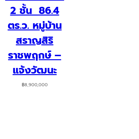
2 ชั้น 86.4
ตร.ว. หมู่บ้าน
สราญสิริ
ราชพฤกษ์ –
แจ้งวัฒนะ
฿
8,900,000