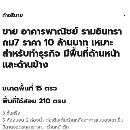
n
n
a
t
คำอธิบาย
+
l
p
ขาย อาคารพาณิชย์ รามอินทรา
p
r
กม7 ราคา 10 ล้านบาท เหมาะ
r
i
สำหรับทำธุรกิจ มีพื้นที่ด้านหน้า
และด้านข้าง
i
c
c
e
e
i
ขนาดพื้นที่ 15 ตรว
w
s
พื้นที่ใช้สอย 210 ตรม
a
:
3 ชั้นครึ่ง
5 ห้องนอน 2 ห้องน้ำ ต่อเติมเต็มด้านหลังอาคารแบบลงเสาเข็ม
s
฿
มีลานจอดรถสาธารณะ ด้านหน้าตึก