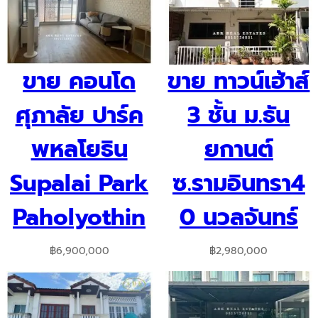
ขาย คอนโด
ขาย ทาวน์เฮ้าส์
ศุภาลัย ปาร์ค
3 ชั้น ม.ธัน
พหลโยธิน
ยกานต์
Supalai Park
ซ.รามอินทรา4
Paholyothin
0 นวลจันทร์
฿
6,900,000
฿
2,980,000