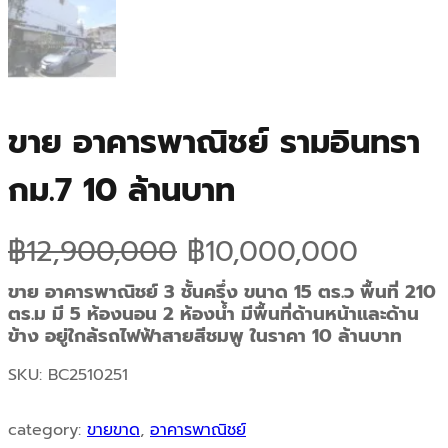
ขาย อาคารพาณิชย์ รามอินทรา
กม.7 10 ล้านบาท
O
C
฿
12,900,000
฿
10,000,000
r
u
ขาย อาคารพาณิชย์ 3 ชั้นครึ่ง ขนาด 15 ตร.ว พื้นที่ 210
ตร.ม มี 5 ห้องนอน 2 ห้องน้ำ มีพื้นที่ด้านหน้าและด้าน
i
r
ข้าง อยู่ใกล้รถไฟฟ้าสายสีชมพู ในราคา 10 ล้านบาท
g
r
SKU:
BC2510251
i
e
category:
ขายขาด
, 
อาคารพาณิชย์