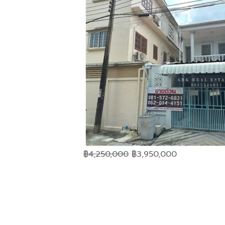
Original
Current
฿
4,250,000
฿
3,950,000
price
price
was:
is:
฿4,250,000.
฿3,950,000.